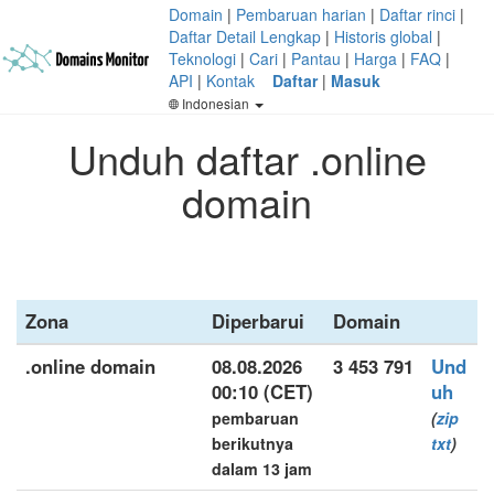
Domain
|
Pembaruan harian
|
Daftar rinci
|
Daftar Detail Lengkap
|
Historis global
|
Teknologi
|
Cari
|
Pantau
|
Harga
|
FAQ
|
API
|
Kontak
Daftar
|
Masuk
Indonesian
Unduh daftar .online
domain
Zona
Diperbarui
Domain
.online domain
08.08.2026
3 453 791
Und
00:10 (CET)
uh
pembaruan
(
zip
berikutnya
txt
)
dalam 13 jam