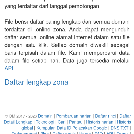
yang terdaftar dari tanggal pemotongan
File berisi daftar paling lengkap dari semua domain
terdaftar di .online zona. Anda dapat mengunduh
daftar semua .online alamat Internet dalam satu file
dengan satu klik. Setiap domain diwakili sebagai
baris terpisah dalam file. Kami memperbarui data
dalam file setiap hari. Data juga tersedia melalui
API
.
Daftar lengkap zona
Domain
|
Pembaruan harian
|
Daftar rinci
|
Daftar
© DM 2017 - 2026
Detail Lengkap
|
Teknologi
|
Cari
|
Pantau
|
Historis harian
|
Historis
global
|
Kumpulan Data ID Pelacakan Google
|
DNS TXT
|
Terkompromi
|
Blog
|
Daftar gratis
|
Harga
|
FAQ
|
API
|
Terms
|