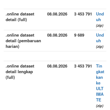
.online dataset
08.08.2026
3 453 791
Und
detail (full)
uh
(zip)
.online dataset
08.08.2026
9 689
Und
detail (pembaruan
uh
harian)
(zip)
.online dataset
08.08.2026
3 453 791
Tin
detail lengkap
gkat
(full)
kan
ke
ULT
IMA
TE
(zip)