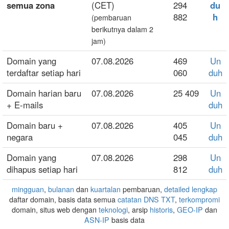
semua zona
(CET)
294
du
882
h
(pembaruan
berikutnya dalam 2
jam)
Domain yang
07.08.2026
469
Un
terdaftar setiap hari
060
duh
Domain harian baru
07.08.2026
25 409
Un
+ E-mails
duh
Domain baru +
07.08.2026
405
Un
negara
045
duh
Domain yang
07.08.2026
298
Un
dihapus setiap hari
812
duh
mingguan
,
bulanan
dan
kuartalan
pembaruan,
detailed lengkap
daftar domain, basis data semua
catatan DNS TXT
,
terkompromi
domain, situs web dengan
teknologi
, arsip
historis
,
GEO-IP
dan
ASN-IP
basis data