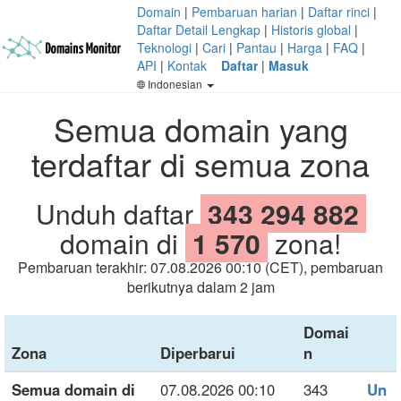
Domain
|
Pembaruan harian
|
Daftar rinci
|
Daftar Detail Lengkap
|
Historis global
|
Teknologi
|
Cari
|
Pantau
|
Harga
|
FAQ
|
API
|
Kontak
Daftar
|
Masuk
Indonesian
Semua domain yang
terdaftar di semua zona
Unduh daftar
343 294 882
domain di
1 570
zona!
Pembaruan terakhir: 07.08.2026 00:10 (CET), pembaruan
berikutnya dalam 2 jam
Domai
Zona
Diperbarui
n
Semua domain di
07.08.2026 00:10
343
Un