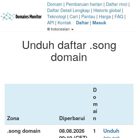
Domain
|
Pembaruan harian
|
Daftar rinci
|
Daftar Detail Lengkap
|
Historis global
|
Teknologi
|
Cari
|
Pantau
|
Harga
|
FAQ
|
API
|
Kontak
Daftar
|
Masuk
Indonesian
Unduh daftar .song
domain
D
o
m
ai
Zona
Diperbarui
n
.song domain
08.08.2026
1
Unduh
00:10 (CET)