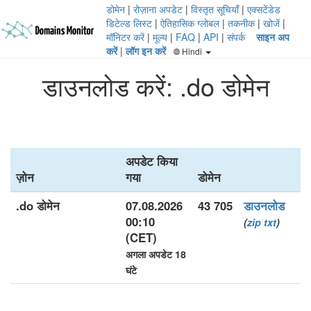
डोमेन
|
रोज़ाना अपडेट
|
विस्तृत सूचियाँ
|
एक्सटेंडेड
डिटेल्ड लिस्ट
|
ऐतिहासिक ग्लोबल
|
तकनीक
|
खोजें
|
मॉनिटर करें
|
मूल्य
|
FAQ
|
API
|
संपर्क
साइन अप
करें
|
लॉग इन करें
Hindi
डाउनलोड करें: .do डोमेन
अपडेट किया
ज़ोन
गया
डोमेन
.do डोमेन
07.08.2026
43 705
डाउनलोड
00:10
(
zip
txt
)
(CET)
अगला अपडेट 18
घंटे