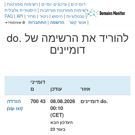
דומיינים
|
עדכונים יומיים
|
רשימות מפורטות
|
רשימות מפורטות מורחבות
|
היסטורית גלובלית
|
טכנולוגיות
|
חיפוש
|
ניטור
|
מחיר
|
API
|
FAQ
|
אנשי קשר
הרשמה
|
התחברות
Hebrew
להוריד את הרשימה של .do
דומיינים
דומייני
אזור
עודכן
ם
.do דומיינים
08.08.2026
43 700
הורדה
00:10
)
zip
txt
(
(CET)
העדכון הבא
בעוד 23