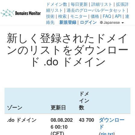
ドメイン数
|
毎日更新
|
詳細リスト
|
拡張詳
細リスト
|
過去のグローバルデータセット
|
技術
|
検索
|
モニター
|
価格
|
FAQ
|
API
|
連
絡先
新規登録
|
ログイン
Japanese
新しく登録されたドメイ
ンのリストをダウンロー
ド .do ドメイン
ドメ
イン
ゾーン
更新日
数
.do ドメイン
08.08.202
43 700
ダウンロー
6 00:10
ド
(CET)
(
zip
txt
)