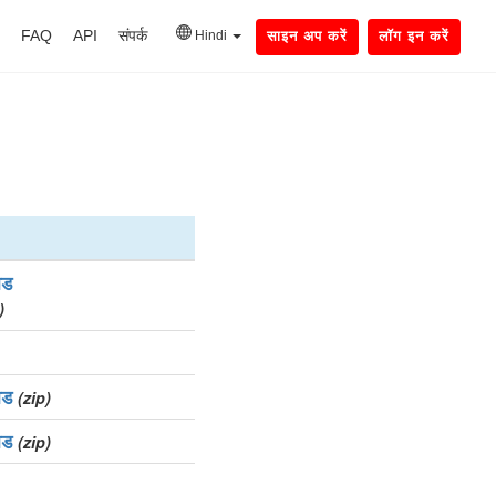
FAQ
API
संपर्क
Hindi
साइन अप करें
लॉग इन करें
ोड
)
ोड
(zip)
ोड
(zip)