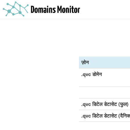
ज़ोन
.qvc डोमेन
.qvc डिटेल डेटासेट (फुल)
.qvc डिटेल डेटासेट (दैनि