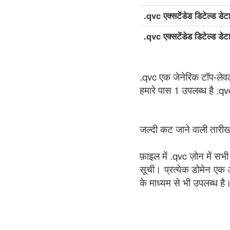
.qvc एक्सटेंडेड डिटेल्ड डेट
.qvc एक्सटेंडेड डिटेल्ड डे
.qvc एक जेनेरिक टॉप-लेव
हमारे पास 1 उपलब्ध है .q
जल्दी कट जाने वाली तारीखो
फ़ाइल में .qvc ज़ोन में सभ
सूची। प्रत्येक डोमेन एक अ
के माध्यम से भी उपलब्ध ह