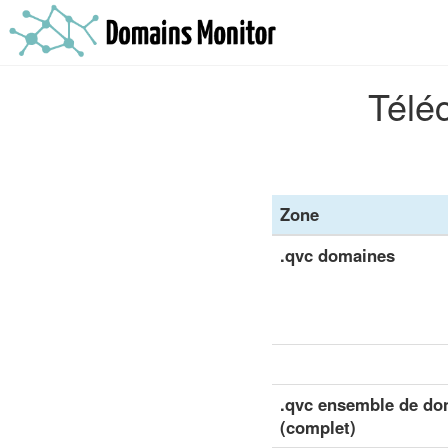
Téléc
Zone
.qvc domaines
.qvc ensemble de don
(complet)