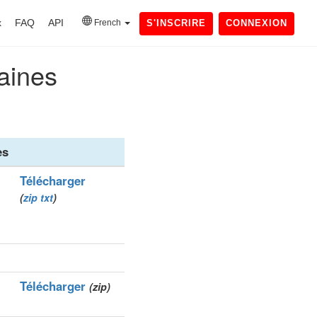
x
FAQ
API
French
S'INSCRIRE
CONNEXION
maines
es
Télécharger
(
zip
txt
)
Télécharger
(zip)