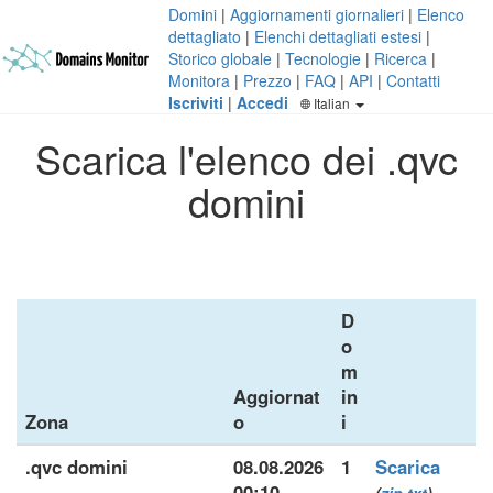
Domini
|
Aggiornamenti giornalieri
|
Elenco
dettagliato
|
Elenchi dettagliati estesi
|
Storico globale
|
Tecnologie
|
Ricerca
|
Monitora
|
Prezzo
|
FAQ
|
API
|
Contatti
Iscriviti
|
Accedi
Italian
Scarica l'elenco dei .qvc
domini
D
o
m
Aggiornat
in
Zona
o
i
.qvc domini
08.08.2026
1
Scarica
00:10