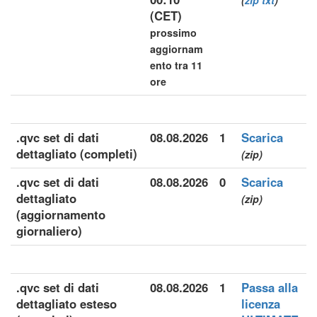
(
zip
txt
)
(CET)
prossimo
aggiornam
ento tra 11
ore
.qvc set di dati
08.08.2026
1
Scarica
dettagliato (completi)
(zip)
.qvc set di dati
08.08.2026
0
Scarica
dettagliato
(zip)
(aggiornamento
giornaliero)
.qvc set di dati
08.08.2026
1
Passa alla
dettagliato esteso
licenza