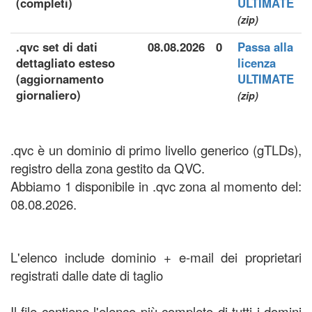
(completi)
ULTIMATE
(zip)
.qvc set di dati
08.08.2026
0
Passa alla
dettagliato esteso
licenza
(aggiornamento
ULTIMATE
giornaliero)
(zip)
.qvc è un dominio di primo livello generico (gTLDs),
registro della zona gestito da QVC.
Abbiamo 1 disponibile in .qvc zona al momento del:
08.08.2026.
L'elenco include dominio + e-mail dei proprietari
registrati dalle date di taglio
Il file contiene l'elenco più completo di tutti i domini