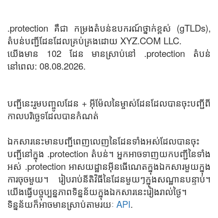
.protection គឺជា កម្រងតំបន់ឧបករណ៍ថ្នាក់ខ្ពស់ (gTLDs),
តំបន់បញ្ជីដែនដែលគ្រប់គ្រងដោយ XYZ.COM LLC.
យើងមាន 102 ដែន មានស្រាប់នៅ .protection តំបន់
នៅពេល: 08.08.2026.
បញ្ជីនេះរួមបញ្ចូលដែន + អ៊ីម៉ែលនៃម្ចាស់ដែនដែលបានចុះបញ្ជីពី
កាលបរិច្ឆេទដែលបានកំណត់
ឯកសារនេះមានបញ្ជីពេញលេញនៃដែនទាំងអស់ដែលបានចុះ
បញ្ជីនៅក្នុង .protection តំបន់។ អ្នកអាចទាញយកបញ្ជីនៃទាំង
អស់ .protection អាសយដ្ឋានអ៊ីនធើណេតក្នុងឯកសារមួយក្នុង
ការចុចមួយ។ រៀបរាប់នីតិវិធីនៃដែនមួយៗក្នុងសណ្ឋានបន្ទាប់។
យើងធ្វើបច្ចុប្បន្នភាពទិន្នន័យក្នុងឯកសារនេះរៀងរាល់ថ្ងៃ។
ទិន្នន័យក៏អាចមានស្រាប់តាមរយៈ
API
.