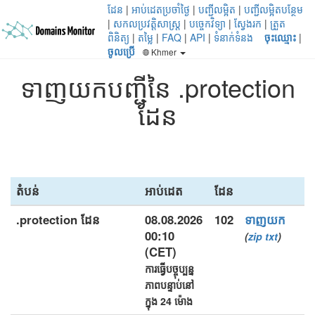
ដែន
|
អាប់ដេតប្រចាំថ្ងៃ
|
បញ្ជីលម្អិត
|
បញ្ជីលម្អិតបន្ថែម
|
សកលប្រវត្តិសាស្ត្រ
|
បច្ចេកវិទ្យា
|
ស្វែងរក
|
ត្រួត
ពិនិត្យ
|
តម្លៃ
|
FAQ
|
API
|
ទំនាក់ទំនង
ចុះឈ្មោះ
|
ចូលប្រើ
Khmer
ទាញយកបញ្ជីនៃ .protection
ដែន
តំបន់
អាប់ដេត
ដែន
.protection ដែន
08.08.2026
102
ទាញយក
00:10
(
zip
txt
)
(CET)
ការធ្វើបច្ចុប្បន្ន
ភាពបន្ទាប់នៅ
ក្នុង 24 ម៉ោង