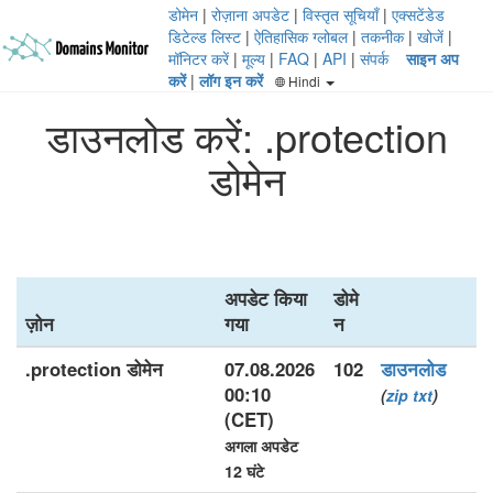
डोमेन
|
रोज़ाना अपडेट
|
विस्तृत सूचियाँ
|
एक्सटेंडेड
डिटेल्ड लिस्ट
|
ऐतिहासिक ग्लोबल
|
तकनीक
|
खोजें
|
मॉनिटर करें
|
मूल्य
|
FAQ
|
API
|
संपर्क
साइन अप
करें
|
लॉग इन करें
Hindi
डाउनलोड करें: .protection
डोमेन
अपडेट किया
डोमे
ज़ोन
गया
न
.protection डोमेन
07.08.2026
102
डाउनलोड
00:10
(
zip
txt
)
(CET)
अगला अपडेट
12 घंटे