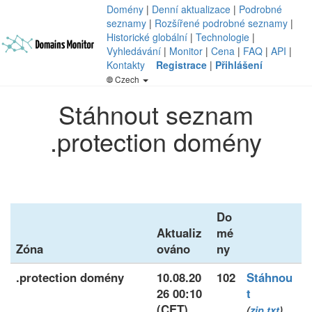
Domény
|
Denní aktualizace
|
Podrobné
seznamy
|
Rozšířené podrobné seznamy
|
Historické globální
|
Technologie
|
Vyhledávání
|
Monitor
|
Cena
|
FAQ
|
API
|
Kontakty
Registrace
|
Přihlášení
Czech
Stáhnout seznam
.protection domény
Do
Aktualiz
mé
Zóna
ováno
ny
.protection domény
10.08.20
102
Stáhnou
26 00:10
t
(CET)
(
zip
txt
)