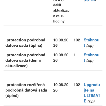
další
aktualizac
e za 10
hodiny
.protection podrobná
10.08.20
102
Stáhnou
datová sada (úplná)
26
t
(zip)
.protection podrobná
10.08.20
1
Stáhnou
datová sada (denní
26
t
(zip)
aktualizace)
.protection rozšířená
10.08.20
102
Upgradu
podrobná datová sada
26
jte na
(úplná)
ULTIMAT
E
(zip)