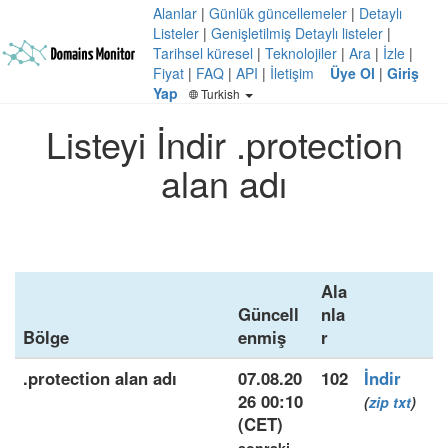
Alanlar
|
Günlük güncellemeler
|
Detaylı
Listeler
|
Genişletilmiş Detaylı listeler
|
Tarihsel küresel
|
Teknolojiler
|
Ara
|
İzle
|
Fiyat
|
FAQ
|
API
|
İletişim
Üye Ol
|
Giriş
Yap
Turkish
Listeyi İndir .protection
alan adı
Ala
Güncell
nla
Bölge
enmiş
r
.protection alan adı
07.08.20
102
İndir
26 00:10
(
zip
txt
)
(CET)