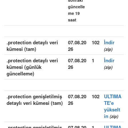
sonraki
güncelle
me 19
saat
.protection detaylı veri
07.08.20
102
İndir
kümesi (tam)
26
(zip)
.protection detaylı veri
07.08.20
1
İndir
kümesi (günlük
26
(zip)
güncelleme)
.protection genişletilmiş
07.08.20
102
ULTIMA
detaylı veri kümesi (tam)
26
TE'e
yükselt
in
(zip)
.protection genişletilmiş
07.08.20
1
ULTIMA