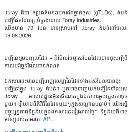
.toray គឺជា កម្រងតំបន់ឧបករណ៍ថ្នាក់ខ្ពស់ (gTLDs), តំបន់
បញ្ជីដែនដែលគ្រប់គ្រងដោយ Toray Industries.
យើងមាន 79 ដែន មានស្រាប់នៅ .toray តំបន់នៅពេល:
09.08.2026.
បញ្ជីនេះរួមបញ្ចូលដែន + អ៊ីម៉ែលនៃម្ចាស់ដែនដែលបានចុះបញ្ជីពី
កាលបរិច្ឆេទដែលបានកំណត់
ឯកសារនេះមានបញ្ជីពេញលេញនៃដែនទាំងអស់ដែលបានចុះ
បញ្ជីនៅក្នុង .toray តំបន់។ អ្នកអាចទាញយកបញ្ជីនៃទាំងអស់
.toray អាសយដ្ឋានអ៊ីនធើណេតក្នុងឯកសារមួយក្នុងការចុច
មួយ។ រៀបរាប់នីតិវិធីនៃដែនមួយៗក្នុងសណ្ឋានបន្ទាប់។ យើងធ្វើ
បច្ចុប្បន្នភាពទិន្នន័យក្នុងឯកសារនេះរៀងរាល់ថ្ងៃ។ ទិន្នន័យក៏អាច
មានស្រាប់តាមរយៈ
API
.