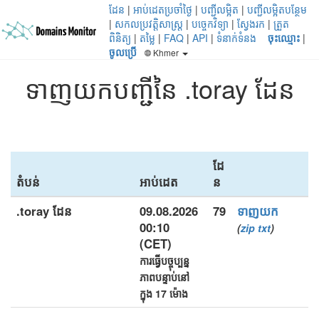
ដែន
|
អាប់ដេតប្រចាំថ្ងៃ
|
បញ្ជីលម្អិត
|
បញ្ជីលម្អិតបន្ថែម
|
សកលប្រវត្តិសាស្ត្រ
|
បច្ចេកវិទ្យា
|
ស្វែងរក
|
ត្រួត
ពិនិត្យ
|
តម្លៃ
|
FAQ
|
API
|
ទំនាក់ទំនង
ចុះឈ្មោះ
|
ចូលប្រើ
Khmer
ទាញយកបញ្ជីនៃ .toray ដែន
ដែ
តំបន់
អាប់ដេត
ន
.toray ដែន
09.08.2026
79
ទាញយក
00:10
(
zip
txt
)
(CET)
ការធ្វើបច្ចុប្បន្ន
ភាពបន្ទាប់នៅ
ក្នុង 17 ម៉ោង