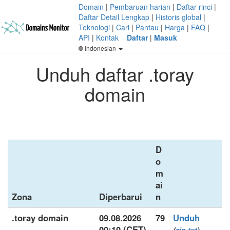
Domain
|
Pembaruan harian
|
Daftar rinci
|
Daftar Detail Lengkap
|
Historis global
|
Teknologi
|
Cari
|
Pantau
|
Harga
|
FAQ
|
API
|
Kontak
Daftar
|
Masuk
Indonesian
Unduh daftar .toray
domain
D
o
m
ai
Zona
Diperbarui
n
.toray domain
09.08.2026
79
Unduh
00:10 (CET)