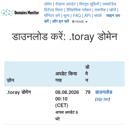
डोमेन
|
रोज़ाना अपडेट
|
विस्तृत सूचियाँ
|
एक्सटेंडेड
डिटेल्ड लिस्ट
|
ऐतिहासिक ग्लोबल
|
तकनीक
|
खोजें
|
मॉनिटर करें
|
मूल्य
|
FAQ
|
API
|
संपर्क
साइन अप
करें
|
लॉग इन करें
Hindi
डाउनलोड करें: .toray डोमेन
डो
अपडेट किया
मे
ज़ोन
गया
न
.toray डोमेन
08.08.2026
79
डाउनलोड
00:10
(
zip
txt
)
(CET)
अगला अपडेट 6
घंटे