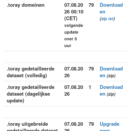
.toray domeinen
07.08.20
79
Download
26 00:10
en
(CET)
(
zip
txt
)
volgende
update
over 5
uur
.toray gedetailleerde
07.08.20
79
Download
dataset (volledig)
26
en
(zip)
.toray gedetailleerde
07.08.20
1
Download
dataset (dagelijkse
26
en
(zip)
update)
.toray uitgebreide
07.08.20
79
Upgrade
gedetailleerde dataset
26
naar