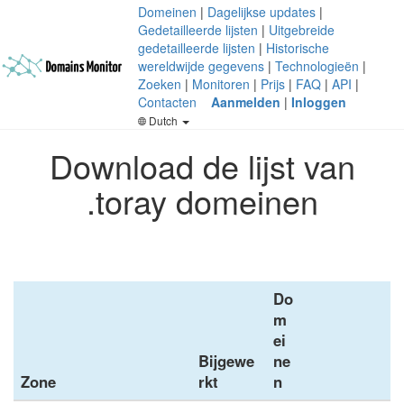
Domeinen
|
Dagelijkse updates
|
Gedetailleerde lijsten
|
Uitgebreide
gedetailleerde lijsten
|
Historische
wereldwijde gegevens
|
Technologieën
|
Zoeken
|
Monitoren
|
Prijs
|
FAQ
|
API
|
Contacten
Aanmelden
|
Inloggen
Dutch
Download de lijst van
.toray domeinen
Do
m
ei
Bijgewe
ne
Zone
rkt
n