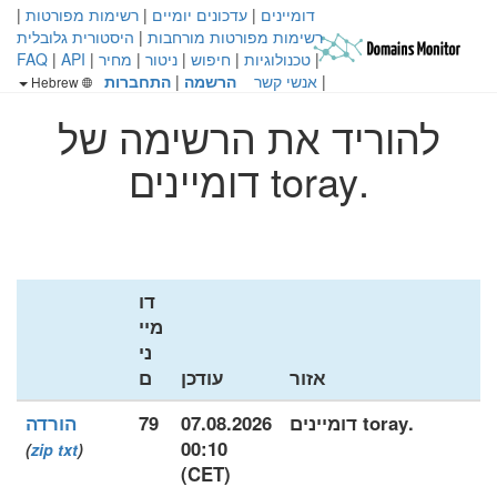
דומיינים
|
עדכונים יומיים
|
רשימות מפורטות
|
רשימות מפורטות מורחבות
|
היסטורית גלובלית
|
טכנולוגיות
|
חיפוש
|
ניטור
|
מחיר
|
API
|
FAQ
|
אנשי קשר
הרשמה
|
התחברות
Hebrew
להוריד את הרשימה של
.toray דומיינים
דו
מיי
ני
אזור
עודכן
ם
.toray דומיינים
07.08.2026
79
הורדה
00:10
)
zip
txt
(
(CET)