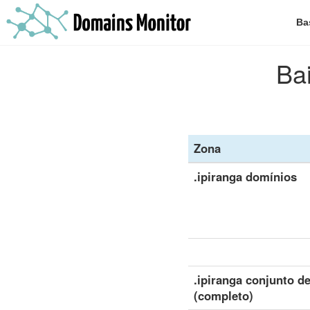
Ba
Bai
Zona
.ipiranga domínios
.ipiranga conjunto d
(completo)