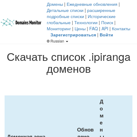
Домены
|
Ежедневные обновления
|
Детальные списки
|
расширенные
подробные списки
|
Исторические
глобальные
|
Технологии
|
Поиск
|
Мониторинг
|
Цены
|
FAQ
|
API
|
Контакты
Зарегистрироваться
|
Войти
Russian
Скачать список .ipiranga
доменов
Д
о
м
е
Обнов
н
Доменная зона
лено
ы