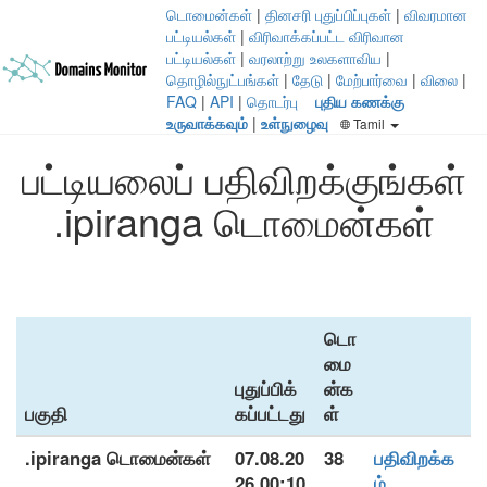
டொமைன்கள்
|
தினசரி புதுப்பிப்புகள்
|
விவரமான
பட்டியல்கள்
|
விரிவாக்கப்பட்ட விரிவான
பட்டியல்கள்
|
வரலாற்று உலகளாவிய
|
தொழில்நுட்பங்கள்
|
தேடு
|
மேற்பார்வை
|
விலை
|
FAQ
|
API
|
தொடர்பு
புதிய கணக்கு
உருவாக்கவும்
|
உள்நுழைவு
Tamil
பட்டியலைப் பதிவிறக்குங்கள்
.ipiranga டொமைன்கள்
டொ
மை
புதுப்பிக்
ன்க
பகுதி
கப்பட்டது
ள்
.ipiranga டொமைன்கள்
07.08.20
38
பதிவிறக்க
26 00:10
ம்