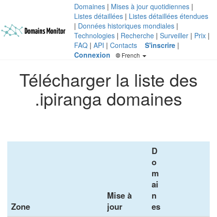
Domaines
|
Mises à jour quotidiennes
|
Listes détaillées
|
Listes détaillées étendues
|
Données historiques mondiales
|
Technologies
|
Recherche
|
Surveiller
|
Prix
|
FAQ
|
API
|
Contacts
S'inscrire
|
Connexion
French
Télécharger la liste des
.ipiranga domaines
D
o
m
ai
Mise à
n
Zone
jour
es