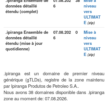
.ipiranga Ensemble de
07.08.202
38
Mise à
données détaillé
6
niveau
étendu (complet)
vers
ULTIMAT
E
(zip)
.ipiranga Ensemble de
07.08.202
0
Mise à
données détaillé
6
niveau
étendu (mise à jour
vers
quotidienne)
ULTIMAT
E
(zip)
.ipiranga est un domaine de premier niveau
générique (gTLDs), registre de la zone maintenu
par Ipiranga Produtos de Petroleo S.A..
Nous avons 38 domaines disponible dans .ipiranga
zone au moment de: 07.08.2026.