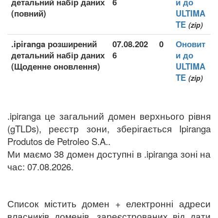
детальний набір даних
6
и до
(повний)
ULTIMA
TE
(zip)
.ipiranga розширений
07.08.202
0
Оновит
детальний набір даних
6
и до
(Щоденне оновлення)
ULTIMA
TE
(zip)
.ipiranga це загальний домен верхнього рівня
(gTLDs), реєстр зони, зберігається Ipiranga
Produtos de Petroleo S.A..
Ми маємо 38 домен доступні в .ipiranga зоні на
час: 07.08.2026.
Список містить домен + електронні адреси
власників доменів, зареєстрованих від дати