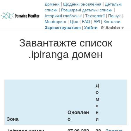
Домени
|
Щоденні оновлення
|
Детальні
списки
|
Розширені детальні списки
|
Історичні глобальні
|
Технології
|
Пошук
|
Моніторинг
|
Ціна
|
FAQ
|
API
|
Контакти
Зареєструватися
|
Увійти
Ukrainian
Завантажте список
.ipiranga домен
Д
о
м
е
Оновлен
н
Зона
о
и
.ipiranga домен
07.08.202
38
Завант