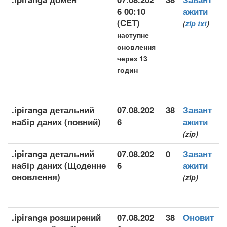
6 00:10
ажити
(CET)
(
zip
txt
)
наступне
оновлення
через 13
годин
.ipiranga детальний
07.08.202
38
Завант
набір даних (повний)
6
ажити
(zip)
.ipiranga детальний
07.08.202
0
Завант
набір даних (Щоденне
6
ажити
оновлення)
(zip)
.ipiranga розширений
07.08.202
38
Оновит