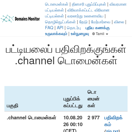
டொமைன்கள்
|
தினசரி புதுப்பிப்புகள்
|
விவரமான
பட்டியல்கள்
|
விரிவாக்கப்பட்ட விரிவான
பட்டியல்கள்
|
வரலாற்று உலகளாவிய
|
தொழில்நுட்பங்கள்
|
தேடு
|
மேற்பார்வை
|
விலை
|
FAQ
|
API
|
தொடர்பு
புதிய கணக்கு
உருவாக்கவும்
|
உள்நுழைவு
Tamil
பட்டியலைப் பதிவிறக்குங்கள்
.channel டொமைன்கள்
டொ
புதுப்பிக்
மைன்
பகுதி
கப்பட்டது
கள்
.channel டொமைன்கள்
10.08.20
2 977
பதிவிறக்
26 00:10
கம்
(CET)
(
zip
txt
)