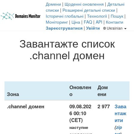
Домени
|
Щоденні оновлення
|
Детальні
списки
|
Розширені детальні списки
|
Історичні глобальні
|
Технології
|
Пошук
|
Моніторинг
|
Ціна
|
FAQ
|
API
|
Контакти
Зареєструватися
|
Увійти
Ukrainian
Завантажте список
.channel домен
Оновлен
Дом
Зона
о
ени
.channel домен
09.08.202
2 977
Зава
6 00:10
нтаж
(CET)
ити
наступне
(
zip