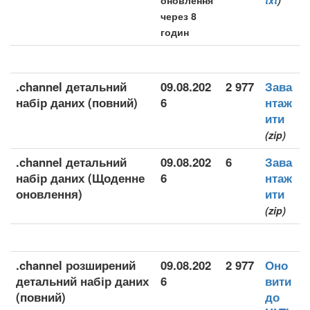
оновлення
txt
)
через 8
годин
.channel детальний
09.08.202
2 977
Зава
набір даних (повний)
6
нтаж
ити
(zip)
.channel детальний
09.08.202
6
Зава
набір даних (Щоденне
6
нтаж
оновлення)
ити
(zip)
.channel розширений
09.08.202
2 977
Оно
детальний набір даних
6
вити
(повний)
до