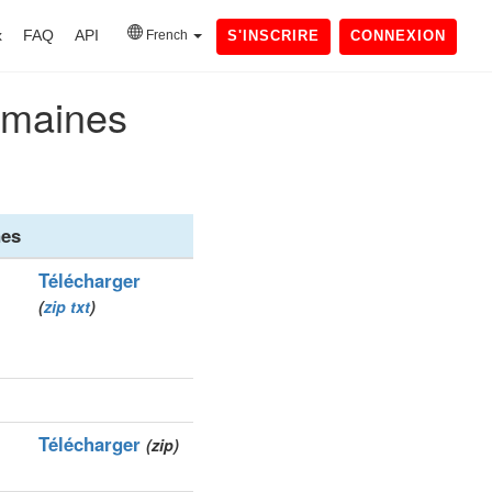
x
FAQ
API
French
S'INSCRIRE
CONNEXION
domaines
es
Télécharger
(
zip
txt
)
Télécharger
(zip)