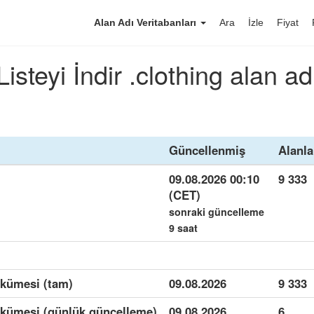
Alan Adı Veritabanları
Ara
İzle
Fiyat
Listeyi İndir .clothing alan ad
Güncellenmiş
Alanla
09.08.2026 00:10
9 333
(CET)
sonraki güncelleme
9 saat
i kümesi (tam)
09.08.2026
9 333
i kümesi (günlük güncelleme)
09.08.2026
6