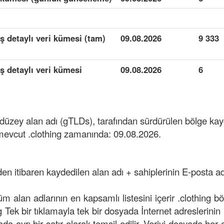
iş detaylı veri kümesi (tam)
09.08.2026
9 333
iş detaylı veri kümesi
09.08.2026
6
t düzey alan adı (gTLDs), tarafından sürdürülen bölge ka
mevcut .clothing zamanında: 09.08.2026.
den itibaren kaydedilen alan adı + sahiplerinin E-posta adr
tüm alan adlarının en kapsamlı listesini içerir .clothing b
ng Tek bir tıklamayla tek bir dosyada İnternet adreslerinin li
da ayrı bir satır olarak temsil edilir. Veriyi dosyada her