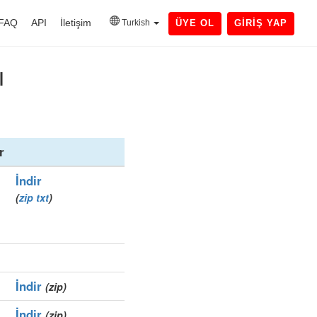
FAQ
API
İletişim
Turkish
ÜYE OL
GIRIŞ YAP
ı
r
İndir
(
zip
txt
)
İndir
(zip)
İndir
(zip)