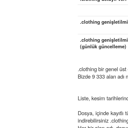
.clothing genişletilm
.clothing genişletilm
(günlük güncelleme)
.clothing bir genel üs
Bizde 9 333 alan adı 
Liste, kesim tarihlerin
Dosya, içinde kayıtlı 
indirebilirsiniz .clothi
Her bir alan adı, dosya