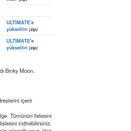
ULTIMATE'e
yükseltin
(zip)
ULTIMATE'e
yükseltin
(zip)
ydı Binky Moon.
eslerini içerir
ölge. Tümünün listesini
stesini indirebilirsiniz.
 gün güncelliyoruz. Veri