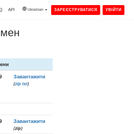
Q
API
Ukrainian
ЗАРЕЄСТРУВАТИСЯ
УВІЙТИ
омен
ени
9
Завантажити
(
zip
txt
)
9
Завантажити
(zip)