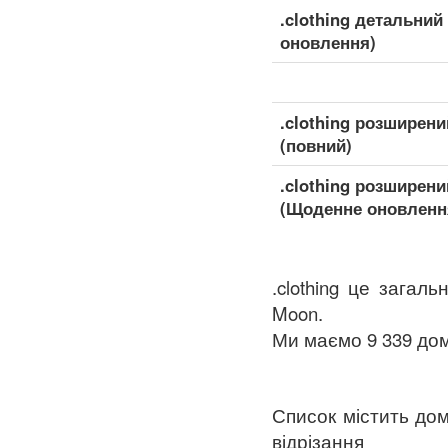
.clothing детальни
оновлення)
.clothing розширен
(повний)
.clothing розширен
(Щоденне оновленн
.clothing це загал
Moon.
Ми маємо 9 339 домен
Список містить дом
відрізання