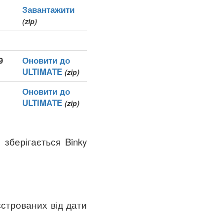
Завантажити
(zip)
9
Оновити до
ULTIMATE
(zip)
Оновити до
ULTIMATE
(zip)
 зберігається Binky
єстрованих від дати