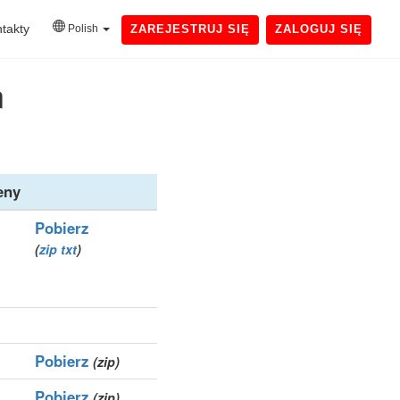
takty
Polish
ZAREJESTRUJ SIĘ
ZALOGUJ SIĘ
n
eny
Pobierz
(
zip
txt
)
Pobierz
(zip)
Pobierz
(zip)