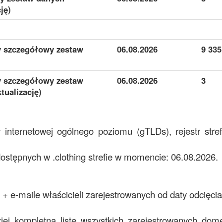
ję)
y szczegółowy zestaw
06.08.2026
9 335
y szczegółowy zestaw
06.08.2026
3
tualizację)
y internetowej ogólnego poziomu (gTLDs), rejestr str
tępnych w .clothing strefie w momencie: 06.08.2026.
+ e-maile właścicieli zarejestrowanych od daty odcięcia
ziej kompletną listę wszystkich zarejestrowanych domen