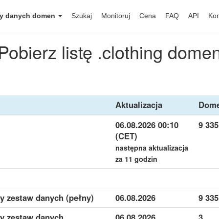
y danych domen
Szukaj
Monitoruj
Cena
FAQ
API
Kon
Pobierz listę .clothing dome
Aktualizacja
Dom
06.08.2026 00:10
9 335
(CET)
następna aktualizacja
za 11 godzin
y zestaw danych (pełny)
06.08.2026
9 335
wy zestaw danych
06.08.2026
3