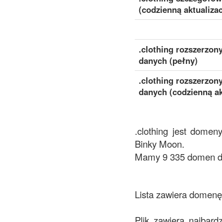
(codzienną aktualizac
.clothing rozszerzon
danych (pełny)
.clothing rozszerzon
danych (codzienną ak
.clothing jest domen
Binky Moon.
Mamy 9 335 domen dos
Lista zawiera domenę 
Plik zawiera najbard