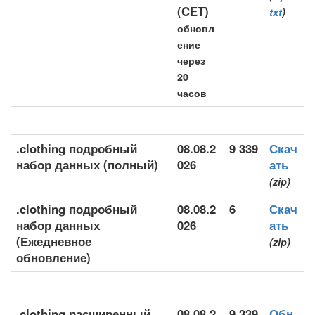
(CET)
txt
)
обновл
ение
через
20
часов
.clothing подробный
08.08.2
9 339
Скач
набор данных (полный)
026
ать
(zip)
.clothing подробный
08.08.2
6
Скач
набор данных
026
ать
(Ежедневное
(zip)
обновление)
.clothing расширенный
08.08.2
9 339
Обн