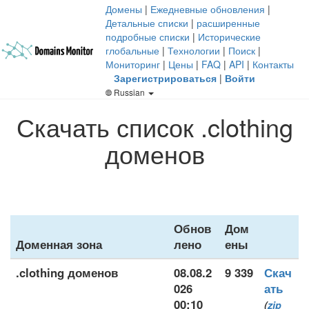
Домены
|
Ежедневные обновления
|
Детальные списки
|
расширенные
подробные списки
|
Исторические
глобальные
|
Технологии
|
Поиск
|
Мониторинг
|
Цены
|
FAQ
|
API
|
Контакты
Зарегистрироваться
|
Войти
Russian
Скачать список .clothing
доменов
Обнов
Дом
Доменная зона
лено
ены
.clothing доменов
08.08.2
9 339
Скач
026
ать
00:10
(
zip