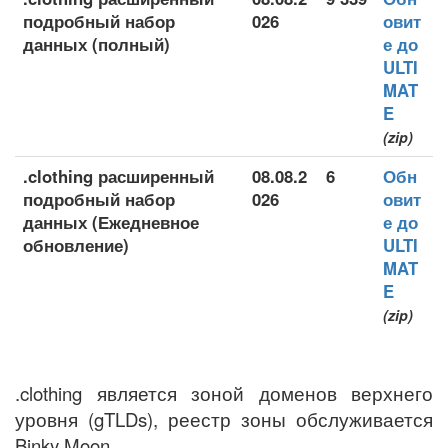
подробный набор
026
овит
данных (полный)
е до
ULTI
MAT
E
(zip)
.clothing расширенный
08.08.2
6
Обн
подробный набор
026
овит
данных (Ежедневное
е до
обновление)
ULTI
MAT
E
(zip)
.clothing является зоной доменов верхнего
уровня (gTLDs), реестр зоны обслуживается
Binky Moon.