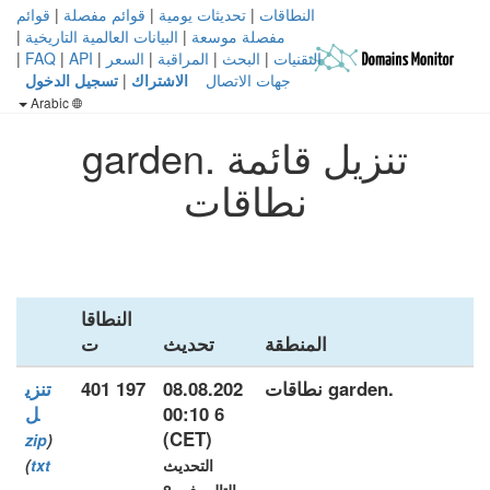
النطاقات
|
تحديثات يومية
|
قوائم مفصلة
|
قوائم
مفصلة موسعة
|
البيانات العالمية التاريخية
|
التقنيات
|
البحث
|
المراقبة
|
السعر
|
API
|
FAQ
|
جهات الاتصال
الاشتراك
|
تسجيل الدخول
Arabic
تنزيل قائمة .garden
نطاقات
النطاقا
المنطقة
تحديث
ت
.garden نطاقات
08.08.202
197 401
تنزي
6 00:10
ل
(CET)
zip
(
التحديث
txt
)