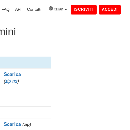
FAQ
API
Contatti
Italian
ISCRIVITI
ACCEDI
mini
Scarica
(
zip
txt
)
Scarica
(zip)