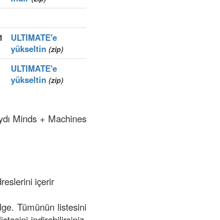
1
ULTIMATE'e
yükseltin
(zip)
ULTIMATE'e
yükseltin
(zip)
kaydı Minds + Machines
eslerini içerir
ölge. Tümünün listesini
tesini indirebilirsiniz.