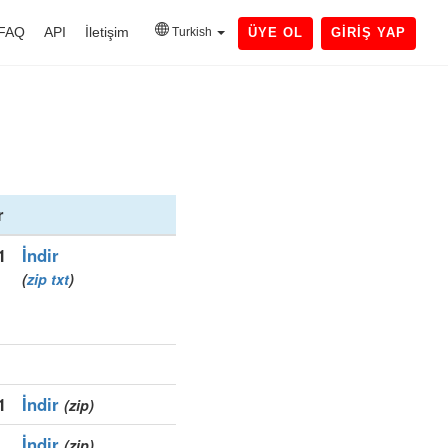
FAQ
API
İletişim
Turkish
ÜYE OL
GIRIŞ YAP
r
1
İndir
(
zip
txt
)
1
İndir
(zip)
İndir
(zip)