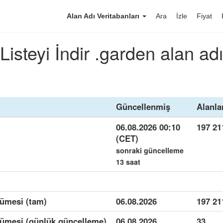
Alan Adı Veritabanları
Ara
İzle
Fiyat
Listeyi İndir .garden alan adı
Güncellenmiş
Alanla
06.08.2026 00:10
197 21
(CET)
sonraki güncelleme
13 saat
kümesi (tam)
06.08.2026
197 21
 kümesi (günlük güncelleme)
06.08.2026
33