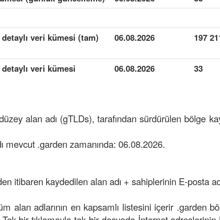
 detaylı veri kümesi (tam)
06.08.2026
197 21
 detaylı veri kümesi
06.08.2026
33
 düzey alan adı (gTLDs), tarafından sürdürülen bölge 
dı mevcut .garden zamanında: 06.08.2026.
den itibaren kaydedilen alan adı + sahiplerinin E-posta adr
tüm alan adlarının en kapsamlı listesini içerir .garden b
n Tek bir tıklamayla tek bir dosyada İnternet adreslerinin lis