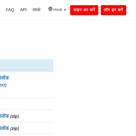
FAQ
API
संपर्क
Hindi
साइन अप करें
लॉग इन करें
नलोड
txt
)
नलोड
(zip)
नलोड
(zip)