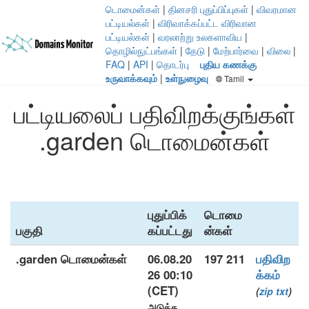
டொமைன்கள்
|
தினசரி புதுப்பிப்புகள்
|
விவரமான
பட்டியல்கள்
|
விரிவாக்கப்பட்ட விரிவான
பட்டியல்கள்
|
வரலாற்று உலகளாவிய
|
தொழில்நுட்பங்கள்
|
தேடு
|
மேற்பார்வை
|
விலை
|
FAQ
|
API
|
தொடர்பு
புதிய கணக்கு
உருவாக்கவும்
|
உள்நுழைவு
Tamil
பட்டியலைப் பதிவிறக்குங்கள்
.garden டொமைன்கள்
புதுப்பிக்
டொமை
பகுதி
கப்பட்டது
ன்கள்
.garden டொமைன்கள்
06.08.20
197 211
பதிவிற
26 00:10
க்கம்
(CET)
(
zip
txt
)
அடுத்த