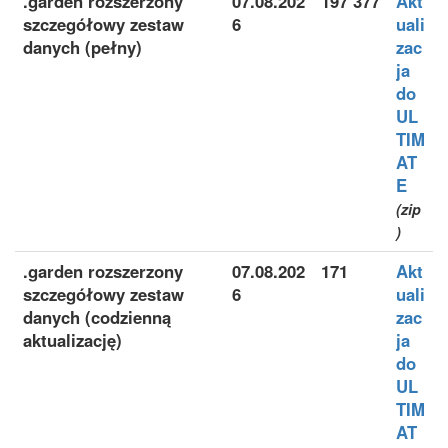
.garden rozszerzony
07.08.202
197 377
Akt
szczegółowy zestaw
6
uali
danych (pełny)
zac
ja
do
UL
TIM
AT
E
(zip
)
.garden rozszerzony
07.08.202
171
Akt
szczegółowy zestaw
6
uali
danych (codzienną
zac
aktualizację)
ja
do
UL
TIM
AT