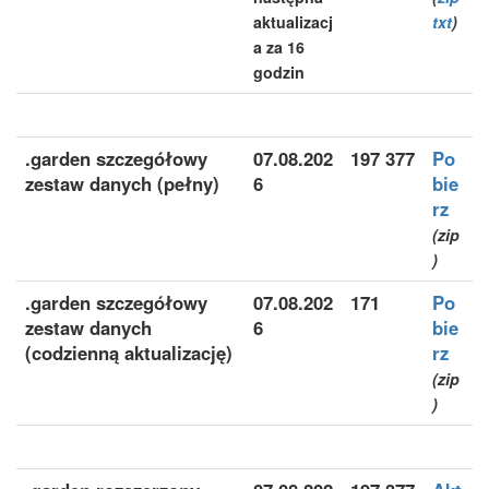
aktualizacj
txt
)
a za 16
godzin
.garden szczegółowy
07.08.202
197 377
Po
zestaw danych (pełny)
6
bie
rz
(zip
)
.garden szczegółowy
07.08.202
171
Po
zestaw danych
6
bie
(codzienną aktualizację)
rz
(zip
)