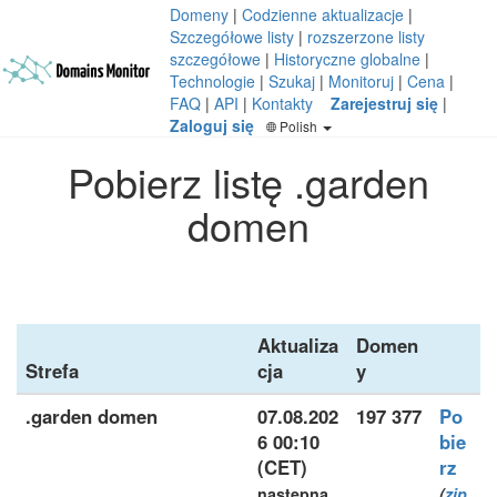
Domeny
|
Codzienne aktualizacje
|
Szczegółowe listy
|
rozszerzone listy
szczegółowe
|
Historyczne globalne
|
Technologie
|
Szukaj
|
Monitoruj
|
Cena
|
FAQ
|
API
|
Kontakty
Zarejestruj się
|
Zaloguj się
Polish
Pobierz listę .garden
domen
Aktualiza
Domen
Strefa
cja
y
.garden domen
07.08.202
197 377
Po
6 00:10
bie
(CET)
rz
następna
(
zip