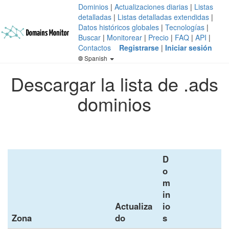
Dominios
|
Actualizaciones diarias
|
Listas
detalladas
|
Listas detalladas extendidas
|
Datos históricos globales
|
Tecnologías
|
Buscar
|
Monitorear
|
Precio
|
FAQ
|
API
|
Contactos
Registrarse
|
Iniciar sesión
Spanish
Descargar la lista de .ads
dominios
D
o
m
in
Actualiza
io
Zona
do
s