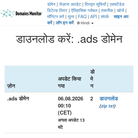
डोमेन
|
रोज़ाना अपडेट
|
विस्तृत सूचियाँ
|
एक्सटेंडेड
डिटेल्ड लिस्ट
|
ऐतिहासिक ग्लोबल
|
तकनीक
|
खोजें
|
मॉनिटर करें
|
मूल्य
|
FAQ
|
API
|
संपर्क
साइन अप
करें
|
लॉग इन करें
Hindi
डाउनलोड करें: .ads डोमेन
डो
अपडेट किया
मे
ज़ोन
गया
न
.ads डोमेन
06.08.2026
2
डाउनलोड
00:10
(
zip
txt
)
(CET)
अगला अपडेट 13
घंटे