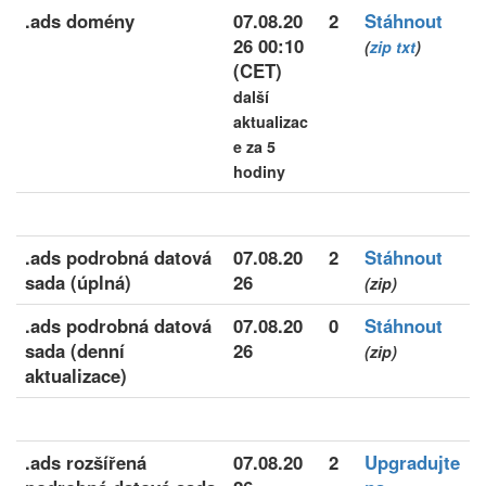
.ads domény
07.08.20
2
Stáhnout
26 00:10
(
zip
txt
)
(CET)
další
aktualizac
e za 5
hodiny
.ads podrobná datová
07.08.20
2
Stáhnout
sada (úplná)
26
(zip)
.ads podrobná datová
07.08.20
0
Stáhnout
sada (denní
26
(zip)
aktualizace)
.ads rozšířená
07.08.20
2
Upgradujte