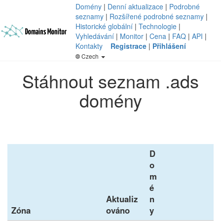
Domény
|
Denní aktualizace
|
Podrobné
seznamy
|
Rozšířené podrobné seznamy
|
Historické globální
|
Technologie
|
Vyhledávání
|
Monitor
|
Cena
|
FAQ
|
API
|
Kontakty
Registrace
|
Přihlášení
Czech
Stáhnout seznam .ads
domény
D
o
m
é
Aktualiz
n
Zóna
ováno
y