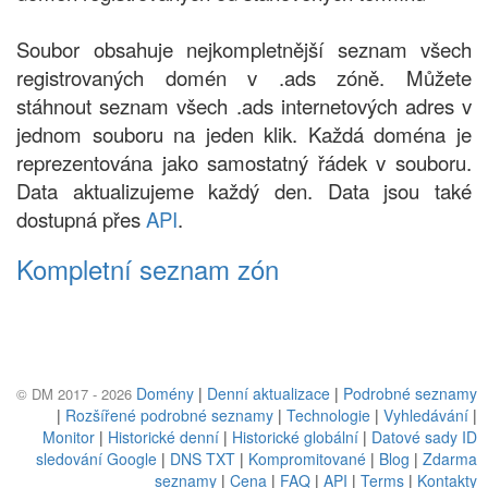
Soubor obsahuje nejkompletnější seznam všech
registrovaných domén v .ads zóně. Můžete
stáhnout seznam všech .ads internetových adres v
jednom souboru na jeden klik. Každá doména je
reprezentována jako samostatný řádek v souboru.
Data aktualizujeme každý den. Data jsou také
dostupná přes
API
.
Kompletní seznam zón
Domény
|
Denní aktualizace
|
Podrobné seznamy
© DM 2017 - 2026
|
Rozšířené podrobné seznamy
|
Technologie
|
Vyhledávání
|
Monitor
|
Historické denní
|
Historické globální
|
Datové sady ID
sledování Google
|
DNS TXT
|
Kompromitované
|
Blog
|
Zdarma
seznamy
|
Cena
|
FAQ
|
API
|
Terms
|
Kontakty