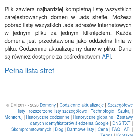
Plik zawiera najbardziej kompletną listę wszystkich
zarejestrowanych domen w .ads strefie. Możesz
pobrać listę wszystkich .ads adresów internetowych
w jednym pliku za jednym kliknięciem. Każda
domena jest przedstawiona jako oddzielna linia w
pliku. Codziennie aktualizujemy dane w pliku. Dane
są również dostępne za pośrednictwem
API
.
Pełna lista stref
Domeny
|
Codzienne aktualizacje
|
Szczegółowe
© DM 2017 - 2026
listy
|
rozszerzone listy szczegółowe
|
Technologie
|
Szukaj
|
Monitoruj
|
Historyczne codzienne
|
Historyczne globalne
|
Zestawy
danych identyfikatorów śledzenia Google
|
DNS TXT
|
Skompromitowanych
|
Blog
|
Darmowe listy
|
Cena
|
FAQ
|
API
|
Terms
|
Kontakty