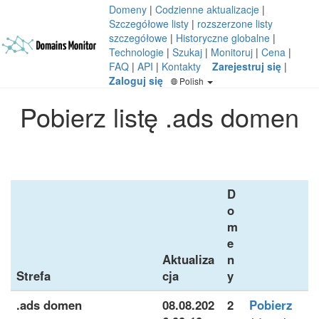
Domeny
|
Codzienne aktualizacje
|
Szczegółowe listy
|
rozszerzone listy
szczegółowe
|
Historyczne globalne
|
Technologie
|
Szukaj
|
Monitoruj
|
Cena
|
FAQ
|
API
|
Kontakty
Zarejestruj się
|
Zaloguj się
Polish
Pobierz listę .ads domen
D
o
m
e
Aktualiza
n
Strefa
cja
y
.ads domen
08.08.202
2
Pobierz