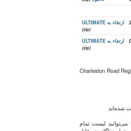
ارتقاء به ULTIMATE
(zip)
ارتقاء به ULTIMATE
(zip)
های سطح بالای عمومی (gTLDs), رجیستری منطقه که توسط Charleston Road Registry
ت شده‌اند
دامنه‌های ثبت‌شده در .ads منطقه. شما می‌توانید لیست تمام
ک خط جداگانه در فایل