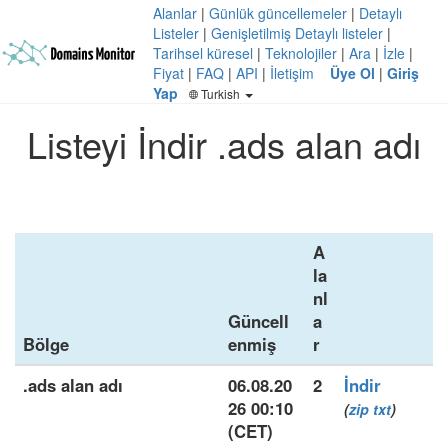
Alanlar
|
Günlük güncellemeler
|
Detaylı
Listeler
|
Genişletilmiş Detaylı listeler
|
Tarihsel küresel
|
Teknolojiler
|
Ara
|
İzle
|
Fiyat
|
FAQ
|
API
|
İletişim
Üye Ol
|
Giriş
Yap
Turkish
Listeyi İndir .ads alan adı
A
la
nl
Güncell
a
Bölge
enmiş
r
.ads alan adı
06.08.20
2
İndir
26 00:10
(
zip
txt
)
(CET)