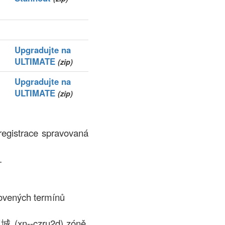
Upgradujte na
ULTIMATE
(zip)
Upgradujte na
ULTIMATE
(zip)
egistrace spravovaná
.
ovených termínů
城 (xn--czru2d) zóně.