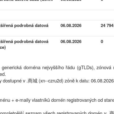
zšířená podrobná datová
06.08.2026
24 794
zšířená podrobná datová
06.08.2026
0
ce)
 generická doména nejvyššího řádu (gTLDs), zónová r
ed.
dostupné v .商城 (xn--czru2d) zóně k datu: 06.08.2026
nu + e-maily vlastníků domén registrovaných od stan
kompletnější seznam všech registrovaných domén v .商