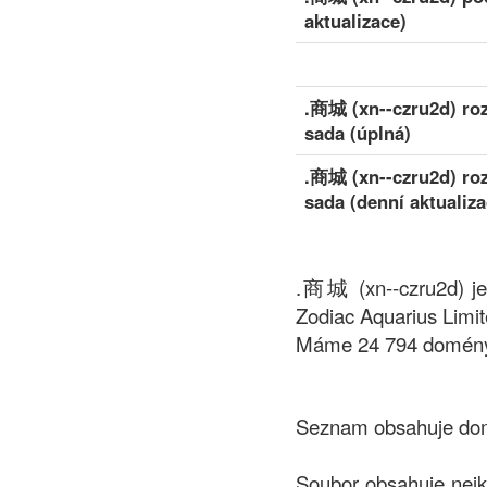
aktualizace)
.商城 (xn--czru2d) ro
sada (úplná)
.商城 (xn--czru2d) ro
sada (denní aktualiza
.商城 (xn--czru2d) je
Zodiac Aquarius Limit
Máme 24 794 domény 
Seznam obsahuje domé
Soubor obsahuje nej