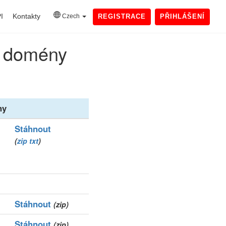
I
Kontakty
Czech
REGISTRACE
PŘIHLÁŠENÍ
) domény
ny
Stáhnout
(
zip
txt
)
Stáhnout
(zip)
Stáhnout
(zip)