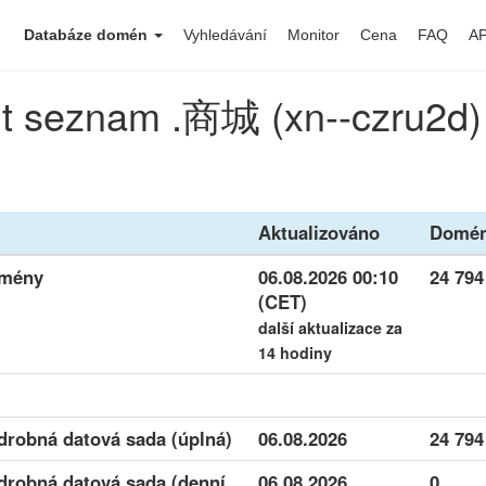
Databáze domén
Vyhledávání
Monitor
Cena
FAQ
AP
t seznam .商城 (xn--czru2d
Aktualizováno
Domé
omény
06.08.2026 00:10
24 794
(CET)
další aktualizace za
14 hodiny
drobná datová sada (úplná)
06.08.2026
24 794
drobná datová sada (denní
06.08.2026
0