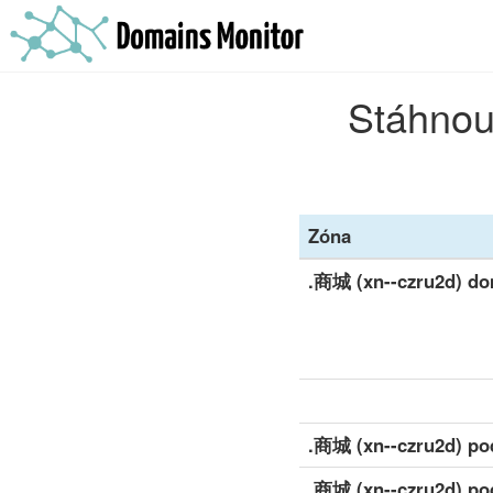
Stáhnou
Zóna
.商城 (xn--czru2d) d
.商城 (xn--czru2d) po
.商城 (xn--czru2d) po