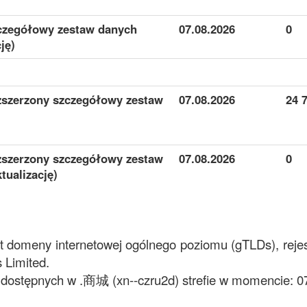
czegółowy zestaw danych
07.08.2026
0
ję)
zszerzony szczegółowy zestaw
07.08.2026
24 
zszerzony szczegółowy zestaw
07.08.2026
0
tualizację)
t domeny internetowej ogólnego poziomu (gTLDs), rejes
 Limited.
ostępnych w .商城 (xn--czru2d) strefie w momencie: 07