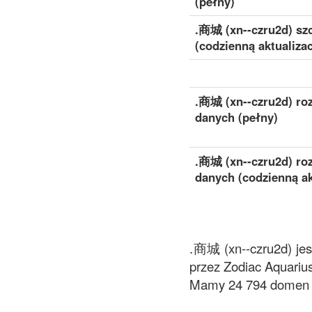
(pełny)
.商城 (xn--czru2d) sz
(codzienną aktualizac
.商城 (xn--czru2d) ro
danych (pełny)
.商城 (xn--czru2d) ro
danych (codzienną ak
.商城 (xn--czru2d) jes
przez Zodiac Aquarius
Mamy 24 794 domen d