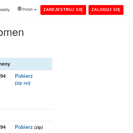
takty
Polish
ZAREJESTRUJ SIĘ
ZALOGUJ SIĘ
domen
meny
794
Pobierz
(
zip
txt
)
794
Pobierz
(zip)