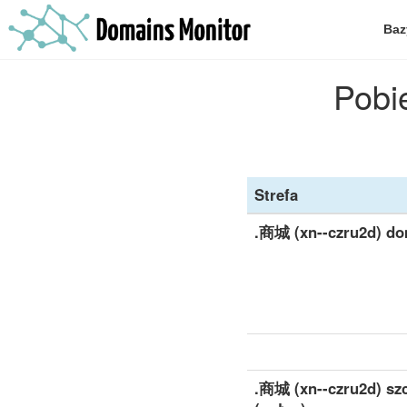
Baz
Pobi
Strefa
.商城 (xn--czru2d) d
.商城 (xn--czru2d) sz