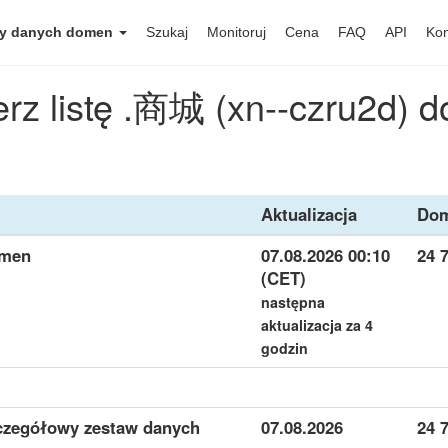
y danych domen
Szukaj
Monitoruj
Cena
FAQ
API
Kon
erz listę .商城 (xn--czru2d) 
Aktualizacja
Do
omen
07.08.2026 00:10
24 
(CET)
następna
aktualizacja za 4
godzin
czegółowy zestaw danych
07.08.2026
24 