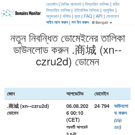
ডোমেইন
|
দৈনিক আপডেট
|
বিস্তারিত তালিকা
|
বর্ধিত
বিস্তারিত তালিকা
|
ঐতিহাসিক বৈশ্বিক
|
প্রযুক্তি
|
অনুসন্ধান
|
মনিটর
|
মূল্য
|
FAQ
|
API
|
যোগাযোগ
সাইন আপ করুন
|
লগ ইন করুন
Bengali
নতুন নিবন্ধিত ডোমেইনের তালিকা
ডাউনলোড করুন .商城 (xn--
czru2d) ডোমেন
জোন
আপডেটেড
ডোমেইন
.商城 (xn--czru2d)
06.08.202
24 794
ডাউনলো
ডোমেন
6 00:10
ড করুন
(CET)
(
zip
পরবর্তী আপডেট
txt
)
3 ঘণ্টা