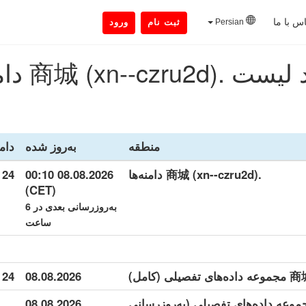
س با ما
Persian
ثبت نام
ورود
商城 (xn--czru2) دامنه‌ها
منطقه
به‌روز شده
دامن
.商城 (xn--czru2d) دامنه‌ها
08.08.2026 00:10
24 794
(CET)
به‌روزرسانی بعدی در 6
ساعت
24 794
08.08.2026
商城 (xn--czr) مجموعه داده‌های تفصیلی (به‌روزرسانی
08.08.2026