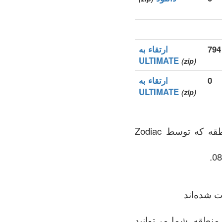
ارتقاء به
ULTIMATE
(zip)
0
ارتقاء به
ULTIMATE
(zip)
.商城 (xn--czru2d) یک دامنه‌های سطح بالای عمومی (gTLDs), رجیستری منطقه که توسط Zodiac
ت شده‌اند
این فایل شامل کامل‌ترین لیست تمام دامنه‌های ثبت‌شده در .商城 (xn--czru2d) منطقه. شما می‌توانید