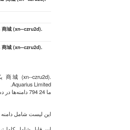
.d
.d
Aquarius Limited.
ما 24 794 دامنه‌ها در دسترس داریم .商城 (xn--czru2d) منطقه در زمان: 08.08.2026.
این لیست شامل دامنه + 