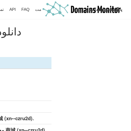
پایگاه‌های داده دامنه
جستجو
نظارت
قیمت
FAQ
API
تما
دانلود لیست .d
.商城 (xn--czru2d) مجموعه داده‌های تفصیلی (کامل)
.u2d