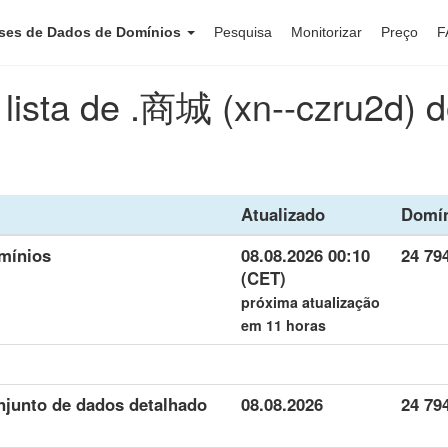
ses de Dados de Domínios
Pesquisa
Monitorizar
Preço
F
 lista de .商城 (xn--czru2d) 
Atualizado
Domí
mínios
08.08.2026 00:10
24 79
(CET)
próxima atualização
em 11 horas
njunto de dados detalhado
08.08.2026
24 79