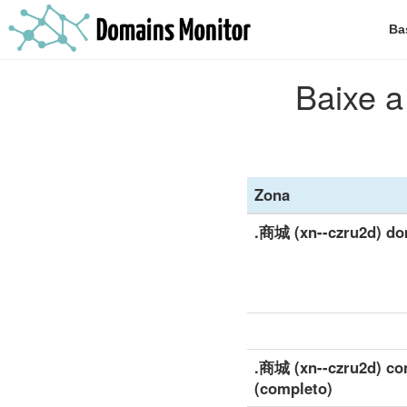
Ba
Baixe a
Zona
.商城 (xn--czru2d) do
.商城 (xn--czru2d) co
(completo)