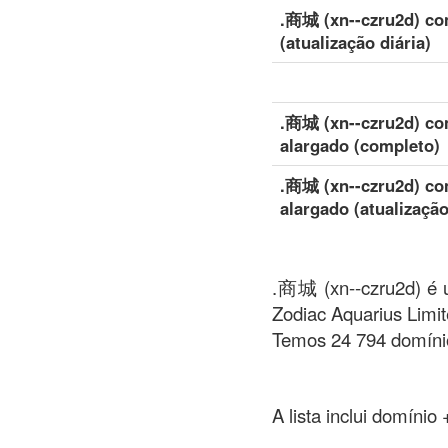
.商城 (xn--czru2d) co
(atualização diária)
.商城 (xn--czru2d) co
alargado (completo)
.商城 (xn--czru2d) co
alargado (atualização
.商城 (xn--czru2d) é u
Zodiac Aquarius Limit
Temos 24 794 domínio
A lista inclui domínio