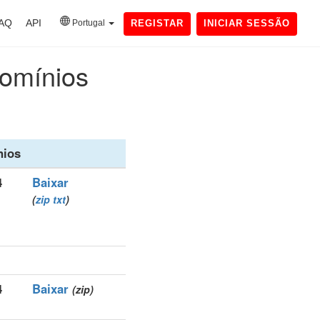
AQ
API
Portugal
REGISTAR
INICIAR SESSÃO
domínios
nios
4
Baixar
(
zip
txt
)
4
Baixar
(zip)