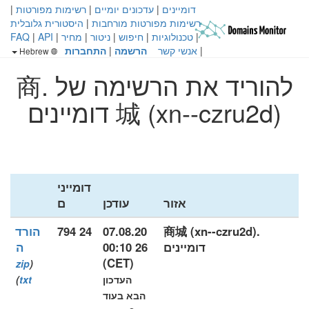
דומיינים
|
עדכונים יומיים
|
רשימות מפורטות
|
רשימות מפורטות מורחבות
|
היסטורית גלובלית
|
טכנולוגיות
|
חיפוש
|
ניטור
|
מחיר
|
API
|
FAQ
|
אנשי קשר
הרשמה
|
התחברות
Hebrew
להוריד את הרשימה של .商
城 (xn--czru2d) דומיינים
דומייני
אזור
עודכן
ם
.商城 (xn--czru2d)
07.08.20
24 794
הורד
דומיינים
26 00:10
ה
(CET)
zip
(
העדכון
txt
)
הבא בעוד