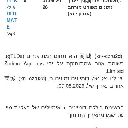
.商城 (xn--czru2d) מערך
07.08.20
0
שדרו
נתונים מפורט מורחב
26
ג ל-
(עדכון יומי)
ULTI
MAT
E
(zip)
.商城 (xn--czru2d) הוא תחום רמת גנרים (gTLDs),
רשומת אזור שמתוחזקת על ידי Zodiac Aquarius
Limited.
יש לנו 24 794 דומיינים זמינים ב .商城 (xn--czru2d)
אזור בתאריך של: 07.08.2026.
הרשימה כוללת דומיינים + אימיילים של בעלי דומיין
שנרשמו מתאריך החיתוך