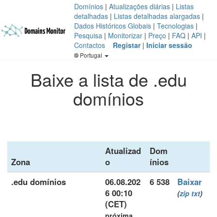
Domínios
|
Atualizações diárias
|
Listas
detalhadas
|
Listas detalhadas alargadas
|
Dados Históricos Globais
|
Tecnologias
|
Pesquisa
|
Monitorizar
|
Preço
|
FAQ
|
API
|
Contactos
Registar
|
Iniciar sessão
Portugal
Baixe a lista de .edu
domínios
Atualizad
Dom
Zona
o
ínios
.edu domínios
06.08.202
6 538
Baixar
6 00:10
(
zip
txt
)
(CET)
próxima