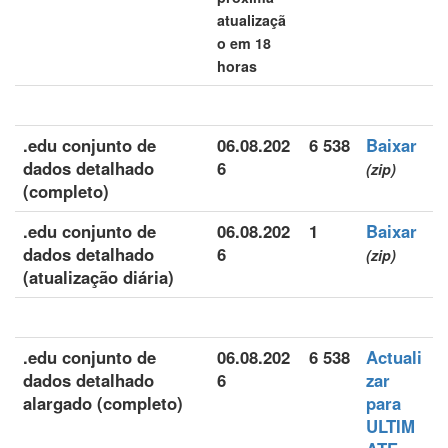
atualizaçã
o em 18
horas
.edu conjunto de
06.08.202
6 538
Baixar
dados detalhado
6
(zip)
(completo)
.edu conjunto de
06.08.202
1
Baixar
dados detalhado
6
(zip)
(atualização diária)
.edu conjunto de
06.08.202
6 538
Actuali
dados detalhado
6
zar
alargado (completo)
para
ULTIM