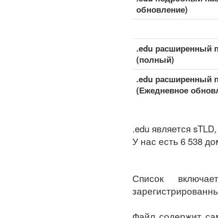
обновление)
.edu расширенный 
(полный)
.edu расширенный 
(Ежедневное обнов
.edu является sTL
У нас есть 6 538 до
Список включа
зарегистрированны
Файл содержит сам