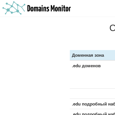
С
Доменная зона
.edu доменов
.edu подробный на
.edu подробный на